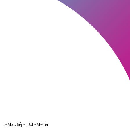
LeMarché
par JobsMedia