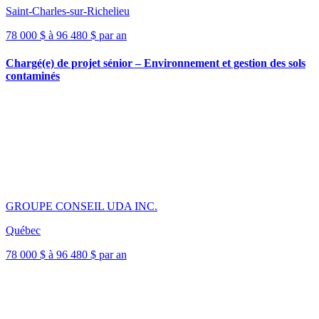
Saint-Charles-sur-Richelieu
78 000 $ à 96 480 $ par an
Chargé(e) de projet sénior – Environnement et gestion des sols
contaminés
GROUPE CONSEIL UDA INC.
Québec
78 000 $ à 96 480 $ par an