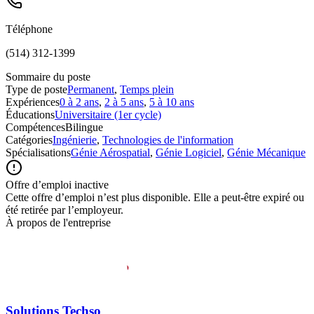
Téléphone
(514) 312-1399
Sommaire du poste
Type de poste
Permanent
,
Temps plein
Expériences
0 à 2 ans
,
2 à 5 ans
,
5 à 10 ans
Éducations
Universitaire (1er cycle)
Compétences
Bilingue
Catégories
Ingénierie
,
Technologies de l'information
Spécialisations
Génie Aérospatial
,
Génie Logiciel
,
Génie Mécanique
Offre d’emploi inactive
Cette offre d’emploi n’est plus disponible. Elle a peut-être expiré ou
été retirée par l’employeur.
À propos de l'entreprise
Solutions Techso