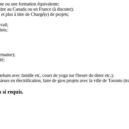
me ou une formation équivalente;
tre au Canada ou en France (à discuter);
t plus à titre de Chargé(e) de projets;
vail;
inis;
semaine);
fé;
neham avec famille etc, cours de yoga sur l'heure du diner etc.);
rs en électrification, faire de gros projets avec la ville de Toronto (tra
 si requis.