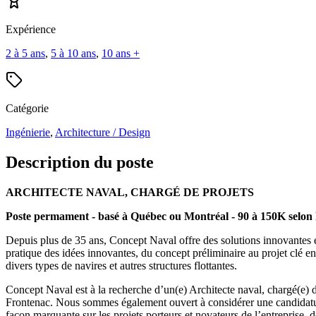
Expérience
2 à 5 ans
,
5 à 10 ans
,
10 ans +
Catégorie
Ingénierie
,
Architecture / Design
Description du poste
ARCHITECTE NAVAL, CHARGÉ DE PROJETS
Poste permament - basé à Québec ou Montréal - 90 à 150K selon l
Depuis plus de 35 ans, Concept Naval offre des solutions innovantes et
pratique des idées innovantes, du concept préliminaire au projet clé e
divers types de navires et autres structures flottantes.
Concept Naval est à la recherche d’un(e) Architecte naval, chargé(e) 
Frontenac. Nous sommes également ouvert à considérer une candidature
façon marquante sur les projets porteurs et novateurs de l’entreprise, d