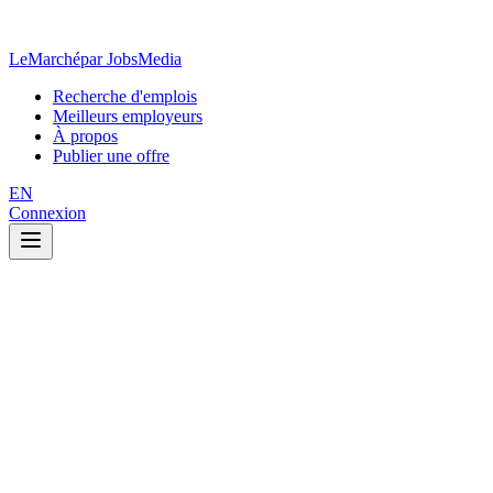
LeMarché
par JobsMedia
Recherche d'emplois
Meilleurs employeurs
À propos
Publier une offre
EN
Connexion