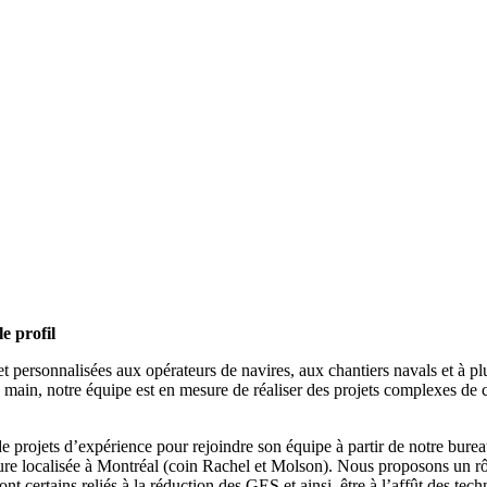
e profil
 personnalisées aux opérateurs de navires, aux chantiers navals et à pl
n main, notre équipe est en mesure de réaliser des projets complexes de 
de projets d’expérience pour rejoindre son équipe à partir de notre bure
 localisée à Montréal (coin Rachel et Molson). Nous proposons un rôle
ont certains reliés à la réduction des GES et ainsi, être à l’affût des te