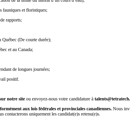
tion de la limite du littoral d’un cours d’eau);
s fauniques et floristiques;
de rapports;
au Québec (De courte durée);
ébec et au Canada;
pendant de longues journées;
ail positif.
sur notre site
ou envoyez-nous votre candidature à
talents@tetratec
formément aux lois fédérales et provinciales canadiennes.
Nous invi
us contacterons uniquement les candidat(e)s retenu(e)s.