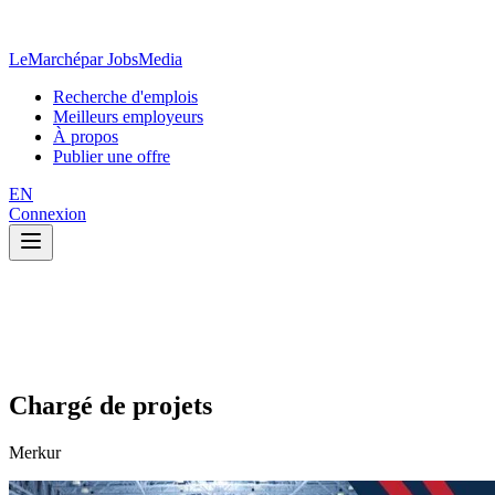
LeMarché
par JobsMedia
Recherche d'emplois
Meilleurs employeurs
À propos
Publier une offre
EN
Connexion
Chargé de projets
Merkur