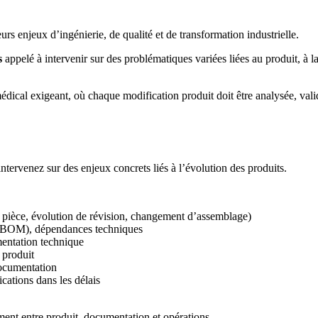
rs enjeux d’ingénierie, de qualité et de transformation industrielle.
s
appelé à intervenir sur des problématiques variées liées au produit, à l
al exigeant, où chaque modification produit doit être analysée, valid
intervenez sur des enjeux concrets liés à l’évolution des produits.
 pièce, évolution de révision, changement d’assemblage)
s (BOM), dépendances techniques
umentation technique
s produit
 documentation
ications dans les délais
ement entre produit, documentation et opérations.