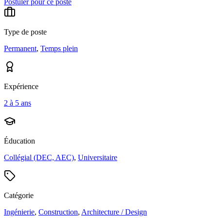
Postuler pour ce poste
Type de poste
Permanent
,
Temps plein
Expérience
2 à 5 ans
Éducation
Collégial (DEC, AEC)
,
Universitaire
Catégorie
Ingénierie
,
Construction
,
Architecture / Design