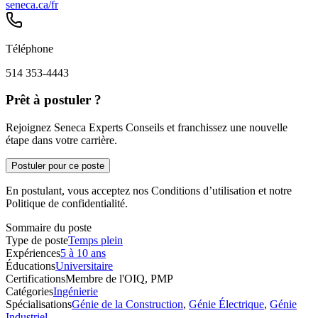
seneca.ca/fr
Téléphone
514 353-4443
Prêt à postuler ?
Rejoignez Seneca Experts Conseils et franchissez une nouvelle
étape dans votre carrière.
Postuler pour ce poste
En postulant, vous acceptez nos Conditions d’utilisation et notre
Politique de confidentialité.
Sommaire du poste
Type de poste
Temps plein
Expériences
5 à 10 ans
Éducations
Universitaire
Certifications
Membre de l'OIQ, PMP
Catégories
Ingénierie
Spécialisations
Génie de la Construction
,
Génie Électrique
,
Génie
Industriel