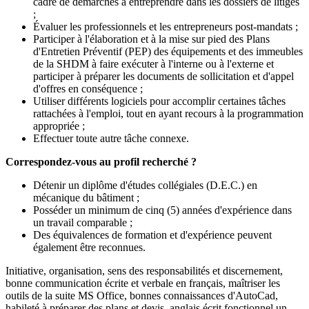
cadre de démarches à entreprendre dans les dossiers de litiges
;
Évaluer les professionnels et les entrepreneurs post-mandats ;
Participer à l'élaboration et à la mise sur pied des Plans
d'Entretien Préventif (PEP) des équipements et des immeubles
de la SHDM à faire exécuter à l'interne ou à l'externe et
participer à préparer les documents de sollicitation et d'appel
d'offres en conséquence ;
Utiliser différents logiciels pour accomplir certaines tâches
rattachées à l'emploi, tout en ayant recours à la programmation
appropriée ;
Effectuer toute autre tâche connexe.
Correspondez-vous au profil recherché ?
Détenir un diplôme d'études collégiales (D.E.C.) en
mécanique du bâtiment ;
Posséder un minimum de cinq (5) années d'expérience dans
un travail comparable ;
Des équivalences de formation et d'expérience peuvent
également être reconnues.
Initiative, organisation, sens des responsabilités et discernement,
bonne communication écrite et verbale en français, maîtriser les
outils de la suite MS Office, bonnes connaissances d'AutoCad,
habileté à préparer des plans et devis, anglais écrit fonctionnel un