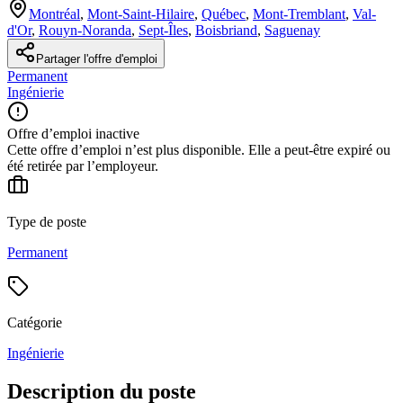
Montréal
,
Mont-Saint-Hilaire
,
Québec
,
Mont-Tremblant
,
Val-
d'Or
,
Rouyn-Noranda
,
Sept-Îles
,
Boisbriand
,
Saguenay
Partager l'offre d'emploi
Permanent
Ingénierie
Offre d’emploi inactive
Cette offre d’emploi n’est plus disponible. Elle a peut-être expiré ou
été retirée par l’employeur.
Type de poste
Permanent
Catégorie
Ingénierie
Description du poste