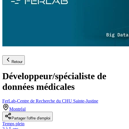
Retour
Développeur/spécialiste de
données médicales
FerLab-Centre de Recherche du CHU Sainte-Justine
Montréal
Partager l'offre d'emploi
Temps plein
2 à 5 ans