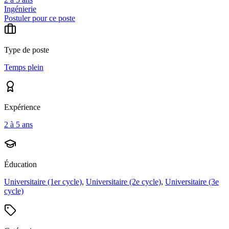
Ingénierie
Postuler pour ce poste
Type de poste
Temps plein
Expérience
2 à 5 ans
Éducation
Universitaire (1er cycle)
,
Universitaire (2e cycle)
,
Universitaire (3e
cycle)