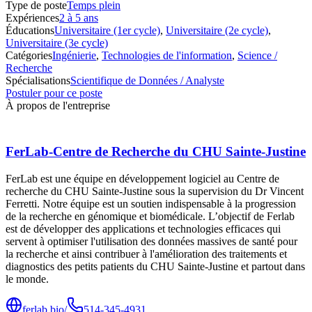
Type de poste
Temps plein
Expériences
2 à 5 ans
Éducations
Universitaire (1er cycle)
,
Universitaire (2e cycle)
,
Universitaire (3e cycle)
Catégories
Ingénierie
,
Technologies de l'information
,
Science /
Recherche
Spécialisations
Scientifique de Données / Analyste
Postuler pour ce poste
À propos de l'entreprise
FerLab-Centre de Recherche du CHU Sainte-Justine
FerLab est une équipe en développement logiciel au Centre de
recherche du CHU Sainte-Justine sous la supervision du Dr Vincent
Ferretti. Notre équipe est un soutien indispensable à la progression
de la recherche en génomique et biomédicale. L’objectif de Ferlab
est de développer des applications et technologies efficaces qui
servent à optimiser l'utilisation des données massives de santé pour
la recherche et ainsi contribuer à l'amélioration des traitements et
diagnostics des petits patients du CHU Sainte-Justine et partout dans
le monde.
ferlab.bio/
514-345-4931