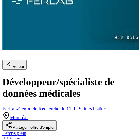
Retour
Développeur/spécialiste de
données médicales
FerLab-Centre de Recherche du CHU Sainte-Justine
Montréal
Partager l'offre d'emploi
Temps plein
2 à 5 ans