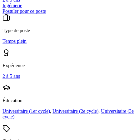
Ingénierie
Postuler pour ce poste
Type de poste
Temps plein
Expérience
2 à 5 ans
Éducation
Universitaire (1er cycle)
,
Universitaire (2e cycle)
,
Universitaire (3e
cycle)