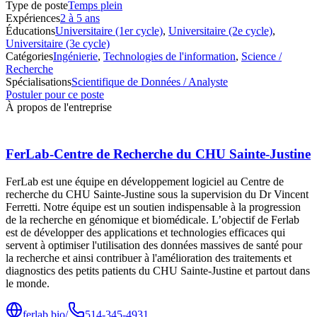
Type de poste
Temps plein
Expériences
2 à 5 ans
Éducations
Universitaire (1er cycle)
,
Universitaire (2e cycle)
,
Universitaire (3e cycle)
Catégories
Ingénierie
,
Technologies de l'information
,
Science /
Recherche
Spécialisations
Scientifique de Données / Analyste
Postuler pour ce poste
À propos de l'entreprise
FerLab-Centre de Recherche du CHU Sainte-Justine
FerLab est une équipe en développement logiciel au Centre de
recherche du CHU Sainte-Justine sous la supervision du Dr Vincent
Ferretti. Notre équipe est un soutien indispensable à la progression
de la recherche en génomique et biomédicale. L’objectif de Ferlab
est de développer des applications et technologies efficaces qui
servent à optimiser l'utilisation des données massives de santé pour
la recherche et ainsi contribuer à l'amélioration des traitements et
diagnostics des petits patients du CHU Sainte-Justine et partout dans
le monde.
ferlab.bio/
514-345-4931