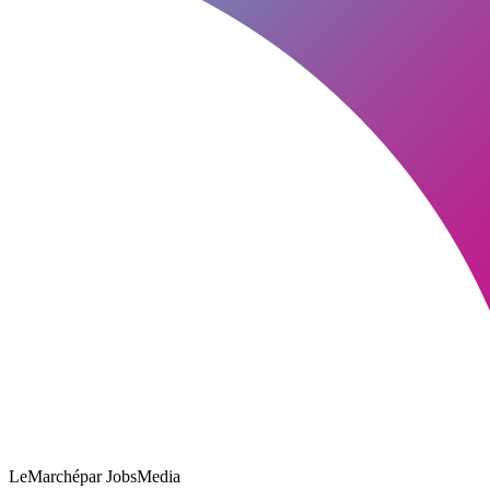
LeMarché
par JobsMedia