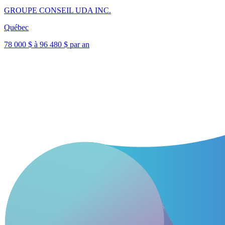
GROUPE CONSEIL UDA INC.
Québec
78 000 $ à 96 480 $ par an