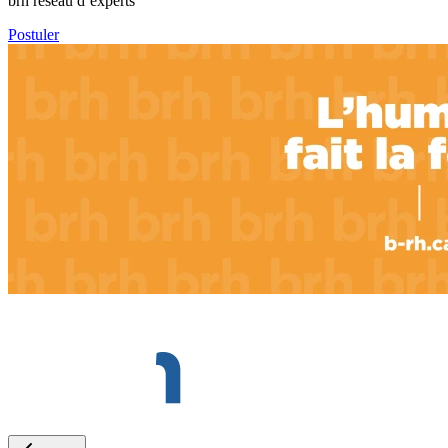
brh réseau d’experts
Postuler