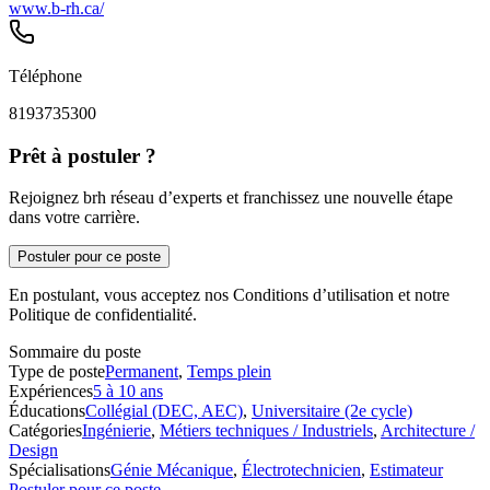
www.b-rh.ca/
Téléphone
8193735300
Prêt à postuler ?
Rejoignez brh réseau d’experts et franchissez une nouvelle étape
dans votre carrière.
Postuler pour ce poste
En postulant, vous acceptez nos Conditions d’utilisation et notre
Politique de confidentialité.
Sommaire du poste
Type de poste
Permanent
,
Temps plein
Expériences
5 à 10 ans
Éducations
Collégial (DEC, AEC)
,
Universitaire (2e cycle)
Catégories
Ingénierie
,
Métiers techniques / Industriels
,
Architecture /
Design
Spécialisations
Génie Mécanique
,
Électrotechnicien
,
Estimateur
Postuler pour ce poste