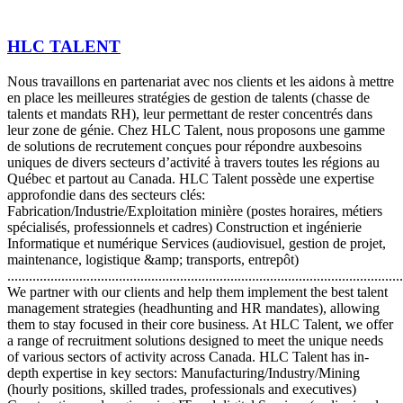
HLC TALENT
Nous travaillons en partenariat avec nos clients et les aidons à mettre
en place les meilleures stratégies de gestion de talents (chasse de
talents et mandats RH), leur permettant de rester concentrés dans
leur zone de génie. Chez HLC Talent, nous proposons une gamme
de solutions de recrutement conçues pour répondre auxbesoins
uniques de divers secteurs d’activité à travers toutes les régions au
Québec et partout au Canada. HLC Talent possède une expertise
approfondie dans des secteurs clés:
Fabrication/Industrie/Exploitation minière (postes horaires, métiers
spécialisés, professionnels et cadres) Construction et ingénierie
Informatique et numérique Services (audiovisuel, gestion de projet,
maintenance, logistique &amp; transports, entrepôt)
..............................................................................................................
We partner with our clients and help them implement the best talent
management strategies (headhunting and HR mandates), allowing
them to stay focused in their core business. At HLC Talent, we offer
a range of recruitment solutions designed to meet the unique needs
of various sectors of activity across Canada. HLC Talent has in-
depth expertise in key sectors: Manufacturing/Industry/Mining
(hourly positions, skilled trades, professionals and executives)