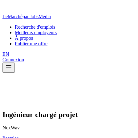
LeMarché
par JobsMedia
Recherche d'emplois
Meilleurs employeurs
À propos
Publier une offre
EN
Connexion
Ingénieur chargé projet
NexWav