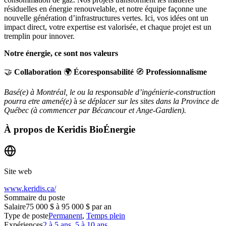
résiduelles en énergie renouvelable, et notre équipe façonne une
nouvelle génération d’infrastructures vertes. Ici, vos idées ont un
impact direct, votre expertise est valorisée, et chaque projet est un
tremplin pour innover.
Notre énergie, ce sont nos valeurs
🤝
Collaboration
🌍
Écoresponsabilité
🧭
Professionnalisme
Basé(e) à Montréal, le ou la responsable d’ingénierie-construction
pourra etre amené(e)
à
se déplacer sur les sites dans la Province de
Québec (à commencer par Bécancour et Ange-Gardien).
À propos de
Keridis BioÉnergie
Site web
www.keridis.ca/
Sommaire du poste
Salaire
75 000 $ à 95 000 $ par an
Type de poste
Permanent
,
Temps plein
Expériences
2 à 5 ans
,
5 à 10 ans