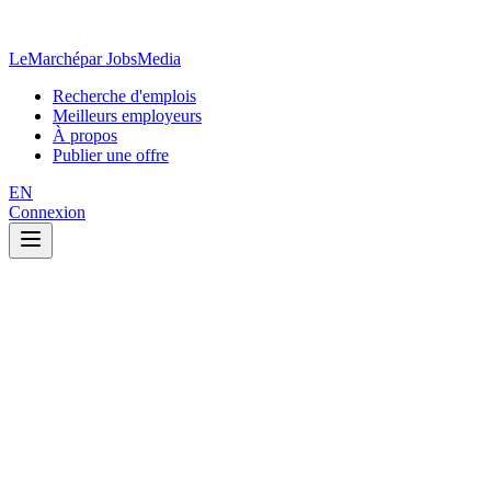
LeMarché
par JobsMedia
Recherche d'emplois
Meilleurs employeurs
À propos
Publier une offre
EN
Connexion