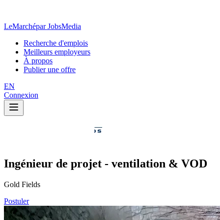
LeMarché
par JobsMedia
Recherche d'emplois
Meilleurs employeurs
À propos
Publier une offre
EN
Connexion
Ingénieur de projet - ventilation & VOD
Gold Fields
Postuler