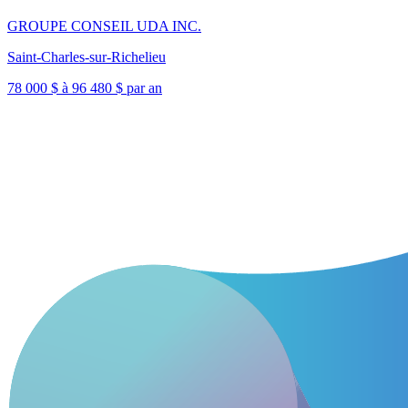
GROUPE CONSEIL UDA INC.
Saint-Charles-sur-Richelieu
78 000 $ à 96 480 $ par an