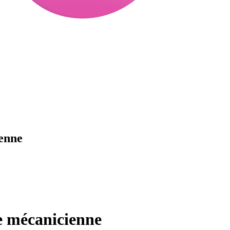
enne
e mécanicienne