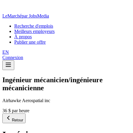
LeMarché
par JobsMedia
Recherche d'emplois
Meilleurs employeurs
À propos
Publier une offre
EN
Connexion
Ingénieur mécanicien/ingénieure
mécanicienne
Airhawke Aerospatial inc
36 $ par heure
Retour