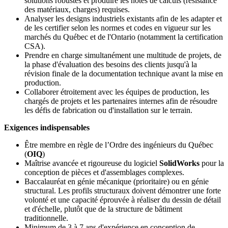
solutions robustes et produire les notes de calculs (résistance
des matériaux, charges) requises.
Analyser les designs industriels existants afin de les adapter et
de les certifier selon les normes et codes en vigueur sur les
marchés du Québec et de l'Ontario (notamment la certification
CSA).
Prendre en charge simultanément une multitude de projets, de
la phase d'évaluation des besoins des clients jusqu'à la
révision finale de la documentation technique avant la mise en
production.
Collaborer étroitement avec les équipes de production, les
chargés de projets et les partenaires internes afin de résoudre
les défis de fabrication ou d'installation sur le terrain.
Exigences indispensables
Être membre en règle de l’Ordre des ingénieurs du Québec
(
OIQ
)
Maîtrise avancée et rigoureuse du logiciel
SolidWorks
pour la
conception de pièces et d'assemblages complexes.
Baccalauréat en génie mécanique (prioritaire) ou en génie
structural. Les profils structuraux doivent démontrer une forte
volonté et une capacité éprouvée à réaliser du dessin de détail
et d'échelle, plutôt que de la structure de bâtiment
traditionnelle.
Minimum de 3 à 7 ans d'expérience en conception de