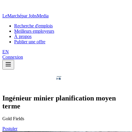
LeMarché
par JobsMedia
Recherche d'emplois
Meilleurs employeurs
À propos
Publier une offre
EN
Connexion
Ingénieur minier planification moyen
terme
Gold Fields
Postuler