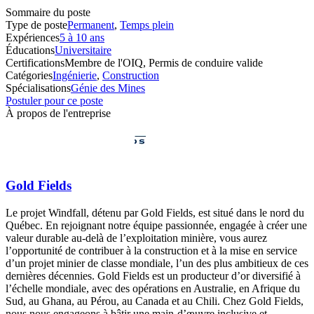
Sommaire du poste
Type de poste
Permanent
,
Temps plein
Expériences
5 à 10 ans
Éducations
Universitaire
Certifications
Membre de l'OIQ, Permis de conduire valide
Catégories
Ingénierie
,
Construction
Spécialisations
Génie des Mines
Postuler pour ce poste
À propos de l'entreprise
Gold Fields
Le projet Windfall, détenu par Gold Fields, est situé dans le nord du
Québec. En rejoignant notre équipe passionnée, engagée à créer une
valeur durable au-delà de l’exploitation minière, vous aurez
l’opportunité de contribuer à la construction et à la mise en service
d’un projet minier de classe mondiale, l’un des plus ambitieux de ces
dernières décennies. Gold Fields est un producteur d’or diversifié à
l’échelle mondiale, avec des opérations en Australie, en Afrique du
Sud, au Ghana, au Pérou, au Canada et au Chili. Chez Gold Fields,
nous nous engageons à bâtir une main-d’œuvre inclusive et