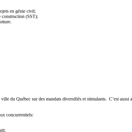
jets en génie civil;
e construction (SST);
oiture.
de ville du Québec sur des mandats diversifiés et stimulants. C’est aussi
aux concurrentiels:
uit;