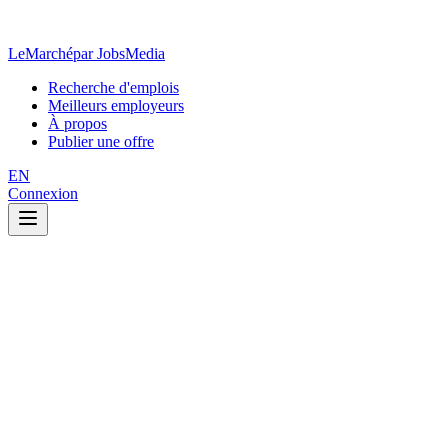
LeMarché
par JobsMedia
Recherche d'emplois
Meilleurs employeurs
À propos
Publier une offre
EN
Connexion