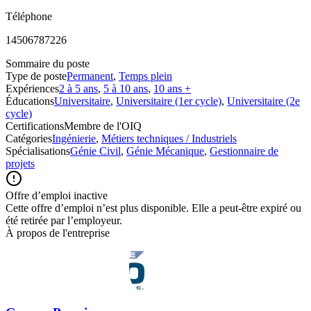
Téléphone
14506787226
Sommaire du poste
Type de poste
Permanent
,
Temps plein
Expériences
2 à 5 ans
,
5 à 10 ans
,
10 ans +
Éducations
Universitaire
,
Universitaire (1er cycle)
,
Universitaire (2e
cycle)
Certifications
Membre de l'OIQ
Catégories
Ingénierie
,
Métiers techniques / Industriels
Spécialisations
Génie Civil
,
Génie Mécanique
,
Gestionnaire de
projets
Offre d’emploi inactive
Cette offre d’emploi n’est plus disponible. Elle a peut-être expiré ou
été retirée par l’employeur.
À propos de l'entreprise