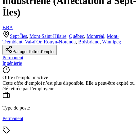
industrielle (Affectation à Sept-
Îles)
BBA
Sept-Îles
,
Mont-Saint-Hilaire
,
Québec
,
Montréal
,
Mont-
Tremblant
,
Val-d'Or
,
Rouyn-Noranda
,
Boisbriand
,
Winnipeg
Partager l'offre d'emploi
Permanent
Ingénierie
Offre d’emploi inactive
Cette offre d’emploi n’est plus disponible. Elle a peut-être expiré ou
été retirée par l’employeur.
Type de poste
Permanent