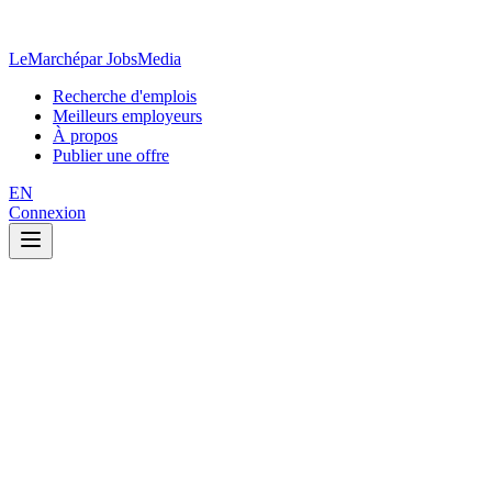
LeMarché
par JobsMedia
Recherche d'emplois
Meilleurs employeurs
À propos
Publier une offre
EN
Connexion