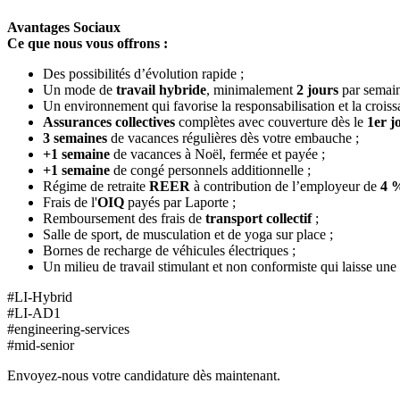
Avantages Sociaux
Ce que nous vous offrons :
Des possibilités d’évolution rapide ;
Un mode de
travail hybride
, minimalement
2 jours
par semai
Un environnement qui favorise la responsabilisation et la croiss
Assurances collectives
complètes avec couverture dès le
1er j
3 semaines
de vacances régulières dès votre embauche ;
+1 semaine
de vacances à Noël, fermée et payée ;
+1 semaine
de congé personnels additionnelle ;
Régime de retraite
REER
à contribution de l’employeur de
4 
Frais de l'
OIQ
payés par Laporte ;
Remboursement des frais de
transport
collectif
;
Salle de sport, de musculation et de yoga sur place ;
Bornes de recharge de véhicules électriques ;
Un milieu de travail stimulant et non conformiste qui laisse une p
#LI-Hybrid
#LI-AD1
#engineering-services
#mid-senior
Envoyez-nous votre candidature dès maintenant.