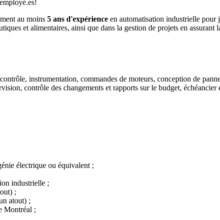
 employé.es!
lement au moins
5 ans
d'expérience
en automatisation industrielle pour 
iques et alimentaires, ainsi que dans la gestion de projets en assurant la
(contrôle, instrumentation, commandes de moteurs, conception de pannea
rvision, contrôle des changements et rapports sur le budget, échéancier e
énie électrique ou équivalent ;
on industrielle ;
out) ;
n atout) ;
e Montréal ;