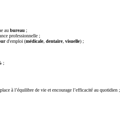
ne au
bureau
;
ance professionnelle ;
our
d'emploi (
médicale
,
dentaire
,
visuelle
) ;
%
;
lace à l’équilibre de vie et encourage l’efficacité au quotidien ;