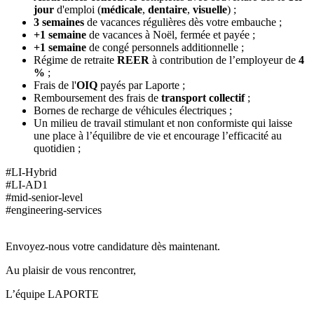
jour
d'emploi (
médicale
,
dentaire
,
visuelle
) ;
3 semaines
de vacances régulières dès votre embauche ;
+1 semaine
de vacances à Noël, fermée et payée ;
+1 semaine
de congé personnels additionnelle ;
Régime de retraite
REER
à contribution de l’employeur de
4
%
;
Frais de l'
OIQ
payés par Laporte ;
Remboursement des frais de
transport
collectif
;
Bornes de recharge de véhicules électriques ;
Un milieu de travail stimulant et non conformiste qui laisse
une place à l’équilibre de vie et encourage l’efficacité au
quotidien ;
#LI-Hybrid
#LI-AD1
#mid-senior-level
#engineering-services
Envoyez-nous votre candidature dès maintenant.
Au plaisir de vous rencontrer,
L’équipe LAPORTE