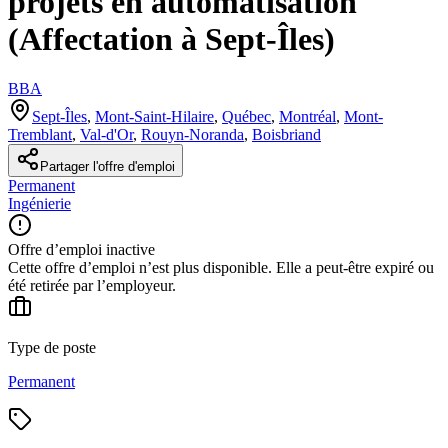
projets en automatisation
(Affectation à Sept-Îles)
BBA
Sept-Îles
,
Mont-Saint-Hilaire
,
Québec
,
Montréal
,
Mont-
Tremblant
,
Val-d'Or
,
Rouyn-Noranda
,
Boisbriand
Partager l'offre d'emploi
Permanent
Ingénierie
Offre d’emploi inactive
Cette offre d’emploi n’est plus disponible. Elle a peut-être expiré ou
été retirée par l’employeur.
Type de poste
Permanent