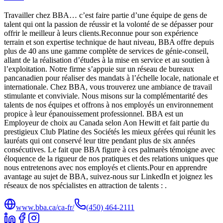
Travailler chez BBA… c’est faire partie d’une équipe de gens de
talent qui ont la passion de réussir et la volonté de se dépasser pour
offrir le meilleur à leurs clients.Reconnue pour son expérience
terrain et son expertise technique de haut niveau, BBA offre depuis
plus de 40 ans une gamme complète de services de génie-conseil,
allant de la réalisation d’études à la mise en service et au soutien à
l’exploitation. Notre firme s’appuie sur un réseau de bureaux
pancanadien pour réaliser des mandats à l’échelle locale, nationale et
internationale. Chez BBA, vous trouverez une ambiance de travail
stimulante et conviviale. Nous misons sur la complémentarité des
talents de nos équipes et offrons à nos employés un environnement
propice à leur épanouissement professionnel. BBA est un
Employeur de choix au Canada selon Aon Hewitt et fait partie du
prestigieux Club Platine des Sociétés les mieux gérées qui réunit les
lauréats qui ont conservé leur titre pendant plus de six années
consécutives. Le fait que BBA figure à ces palmarès témoigne avec
éloquence de la rigueur de nos pratiques et des relations uniques que
nous entretenons avec nos employés et clients.Pour en apprendre
avantage au sujet de BBA, suivez-nous sur LinkedIn et joignez les
réseaux de nos spécialistes en attraction de talents : .
www.bba.ca/ca-fr/
(450) 464-2111