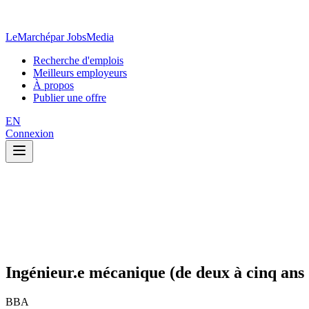
LeMarché
par JobsMedia
Recherche d'emplois
Meilleurs employeurs
À propos
Publier une offre
EN
Connexion
Ingénieur.e mécanique (de deux à cinq ans
BBA