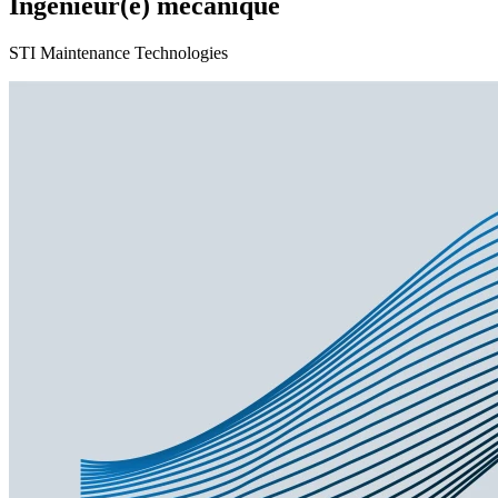
Ingénieur(e) mécanique
STI Maintenance Technologies