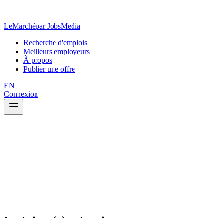
LeMarché
par JobsMedia
Recherche d'emplois
Meilleurs employeurs
À propos
Publier une offre
EN
Connexion