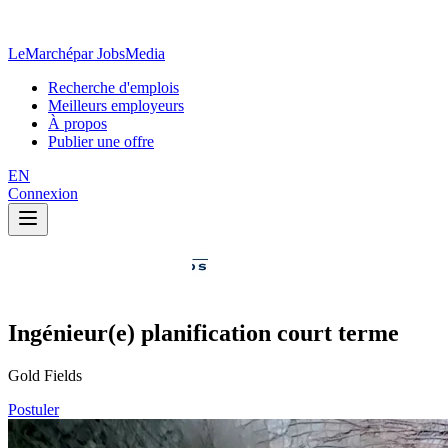
LeMarché
par JobsMedia
Recherche d'emplois
Meilleurs employeurs
À propos
Publier une offre
EN
Connexion
Ingénieur(e) planification court terme
Gold Fields
Postuler