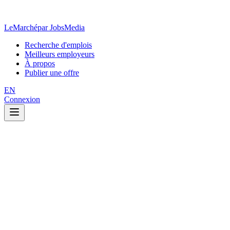
LeMarché
par JobsMedia
Recherche d'emplois
Meilleurs employeurs
À propos
Publier une offre
EN
Connexion