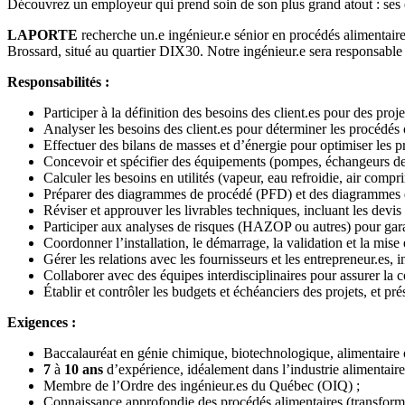
Découvrez un employeur qui prend soin de son plus grand atout : ses
LAPORTE
recherche un.e ingénieur.e sénior en procédés alimentair
Brossard, situé au quartier DIX30. Notre ingénieur.e sera responsable
Responsabilités :
Participer à la définition des besoins des client.es pour des proj
Analyser les besoins des client.es pour déterminer les procédés o
Effectuer des bilans de masses et d’énergie pour optimiser les 
Concevoir et spécifier des équipements (pompes, échangeurs de c
Calculer les besoins en utilités (vapeur, eau refroidie, air comp
Préparer des diagrammes de procédé (PFD) et des diagrammes d
Réviser et approuver les livrables techniques, incluant les devis
Participer aux analyses de risques (HAZOP ou autres) pour garant
Coordonner l’installation, le démarrage, la validation et la mise
Gérer les relations avec les fournisseurs et les entrepreneur.es, in
Collaborer avec des équipes interdisciplinaires pour assurer l
Établir et contrôler les budgets et échéanciers des projets, et pr
Exigences :
Baccalauréat en génie chimique, biotechnologique, alimentaire ou
7
à
10 ans
d’expérience, idéalement dans l’industrie alimentair
Membre de l’Ordre des ingénieur.es du Québec (OIQ) ;
Connaissance approfondie des procédés alimentaires (transformati