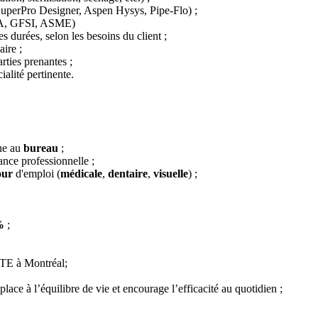
 SuperPro Designer, Aspen Hysys, Pipe-Flo) ;
FDA, GFSI, ASME)
es durées, selon les besoins du client ;
aire ;
ties prenantes ;
alité pertinente.
ne au
bureau
;
ance professionnelle ;
our
d'emploi (
médicale
,
dentaire
,
visuelle
) ;
%
;
RTE à Montréal;
lace à l’équilibre de vie et encourage l’efficacité au quotidien ;