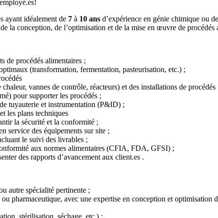
 employé.es!
es ayant idéalement de
7
à
10 ans
d’expérience en génie chimique ou des
 de la conception, de l’optimisation et de la mise en œuvre de procédés 
ets de procédés alimentaires ;
ptimaux (transformation, fermentation, pasteurisation, etc.) ;
procédés
haleur, vannes de contrôle, réacteurs) et des installations de procédés 
rimé) pour supporter les procédés ;
e tuyauterie et instrumentation (P&ID) ;
 et les plans techniques
ir la sécurité et la conformité ;
 en service des équipements sur site ;
cluant le suivi des livrables ;
a conformité aux normes alimentaires (CFIA, FDA, GFSI) ;
ésenter des rapports d’avancement aux client.es .
 autre spécialité pertinente ;
e ou pharmaceutique, avec une expertise en conception et optimisation d
on, stérilisation, séchage, etc.) ;