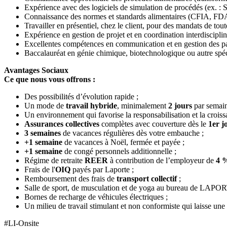
Expérience avec des logiciels de simulation de procédés (ex. :
Connaissance des normes et standards alimentaires (CFIA, 
Travailler en présentiel, chez le client, pour des mandats de tout
Expérience en gestion de projet et en coordination interdisciplin
Excellentes compétences en communication et en gestion des par
Baccalauréat en génie chimique, biotechnologique ou autre spéci
Avantages Sociaux
Ce que nous vous offrons :
Des possibilités d’évolution rapide ;
Un mode de
travail hybride
, minimalement
2 jours
par semai
Un environnement qui favorise la responsabilisation et la croiss
Assurances collectives
complètes avec couverture dès le
1er j
3 semaines
de vacances régulières dès votre embauche ;
+1 semaine
de vacances à Noël, fermée et payée ;
+1 semaine
de congé personnels additionnelle ;
Régime de retraite
REER
à contribution de l’employeur de
4 
Frais de l'
OIQ
payés par Laporte ;
Remboursement des frais de
transport
collectif
;
Salle de sport, de musculation et de yoga au bureau de LAPO
Bornes de recharge de véhicules électriques ;
Un milieu de travail stimulant et non conformiste qui laisse une p
#LI-Onsite