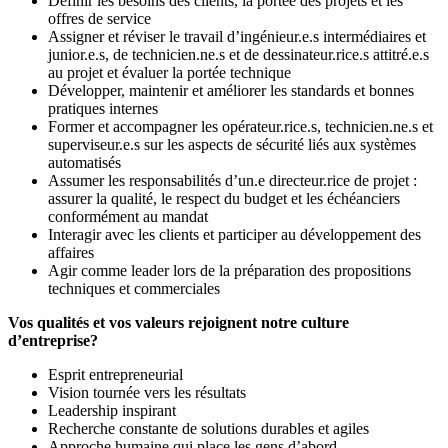
Définir les besoins des clients, la portée des projets et les
offres de service
Assigner et réviser le travail d’ingénieur.e.s intermédiaires et
junior.e.s, de technicien.ne.s et de dessinateur.rice.s attitré.e.s
au projet et évaluer la portée technique
Développer, maintenir et améliorer les standards et bonnes
pratiques internes
Former et accompagner les opérateur.rice.s, technicien.ne.s et
superviseur.e.s sur les aspects de sécurité liés aux systèmes
automatisés
Assumer les responsabilités d’un.e directeur.rice de projet :
assurer la qualité, le respect du budget et les échéanciers
conformément au mandat
Interagir avec les clients et participer au développement des
affaires
Agir comme leader lors de la préparation des propositions
techniques et commerciales
Vos qualités et vos valeurs rejoignent notre culture
d’entreprise?
Esprit entrepreneurial
Vision tournée vers les résultats
Leadership inspirant
Recherche constante de solutions durables et agiles
Approche humaine qui place les gens d’abord