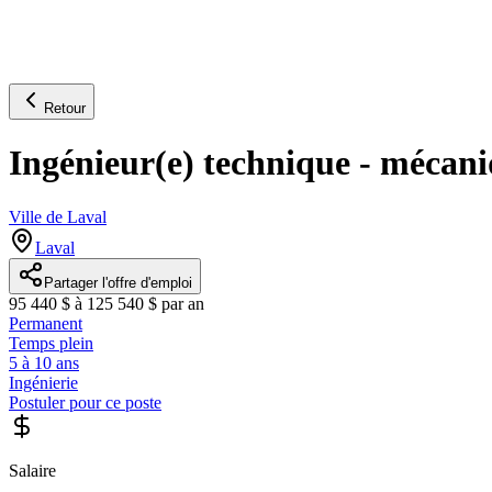
Retour
Ingénieur(e) technique - mécani
Ville de Laval
Laval
Partager l'offre d'emploi
95 440 $ à 125 540 $ par an
Permanent
Temps plein
5 à 10 ans
Ingénierie
Postuler pour ce poste
Salaire