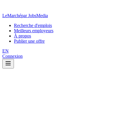
LeMarché
par JobsMedia
Recherche d'emplois
Meilleurs employeurs
À propos
Publier une offre
EN
Connexion