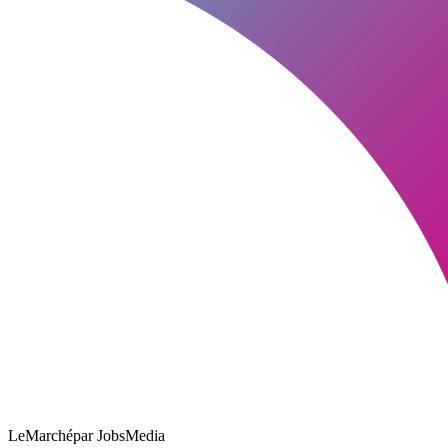
LeMarché
par JobsMedia