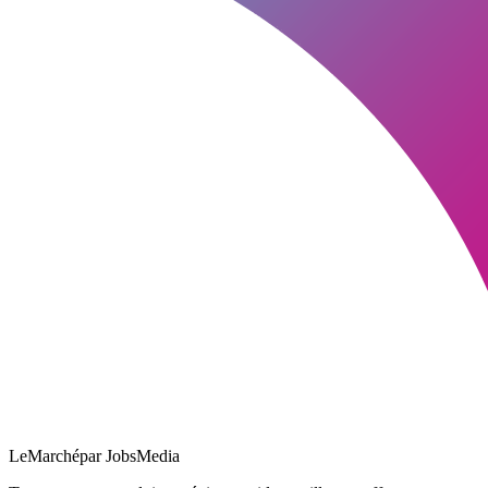
LeMarché
par JobsMedia