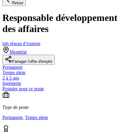
Retour
Responsable développement
des affaires
brh réseau d’experts
Montréal
Partager l'offre d'emploi
Permanent
Temps plein
2 à 5 ans
Ingénierie
Postuler pour ce poste
Type de poste
Permanent
,
Temps plein