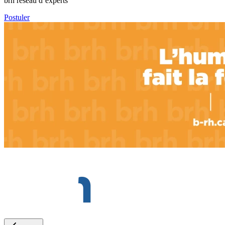
brh réseau d’experts
Postuler