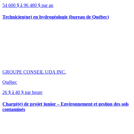
54 600 $ à 96 480 $ par an
Technicien(ne) en hydrogéologie (bureau de Québec)
GROUPE CONSEIL UDA INC.
Québec
26 $ à 40 $ par heure
Chargé(e) de projet junior – Environnement et gestion des sols
contaminés