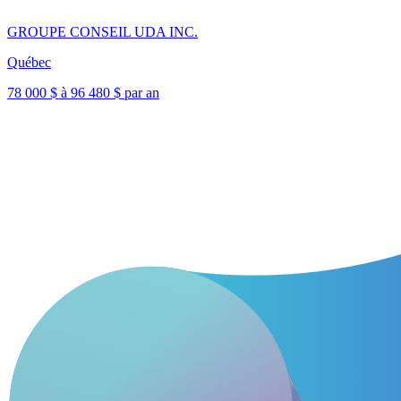
GROUPE CONSEIL UDA INC.
Québec
78 000 $ à 96 480 $ par an