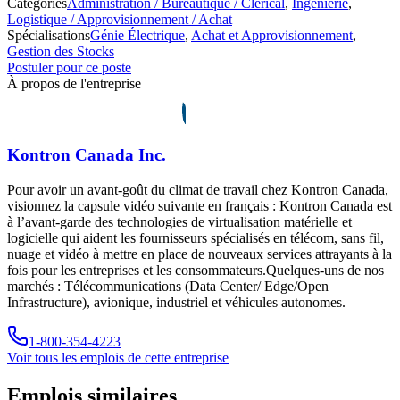
Catégories
Administration / Bureautique / Clérical
,
Ingénierie
,
Logistique / Approvisionnement / Achat
Spécialisations
Génie Électrique
,
Achat et Approvisionnement
,
Gestion des Stocks
Postuler pour ce poste
À propos de l'entreprise
Kontron Canada Inc.
Pour avoir un avant-goût du climat de travail chez Kontron Canada,
visionnez la capsule vidéo suivante en français : Kontron Canada est
à l’avant-garde des technologies de virtualisation matérielle et
logicielle qui aident les fournisseurs spécialisés en télécom, sans fil,
nuage et vidéo à mettre en place de nouveaux services attrayants à la
fois pour les entreprises et les consommateurs.Quelques-uns de nos
marchés : Télécommunications (Data Center/ Edge/Open
Infrastructure), avionique, industriel et véhicules autonomes.
1-800-354-4223
Voir tous les emplois de cette entreprise
Emplois similaires