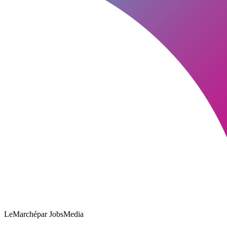
LeMarché
par JobsMedia