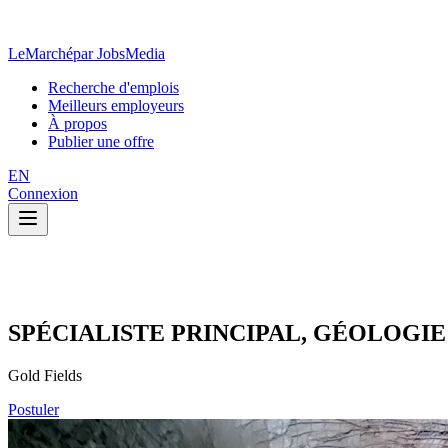
LeMarché
par JobsMedia
Recherche d'emplois
Meilleurs employeurs
À propos
Publier une offre
EN
Connexion
SPÉCIALISTE PRINCIPAL, GÉOLOGI
Gold Fields
Postuler