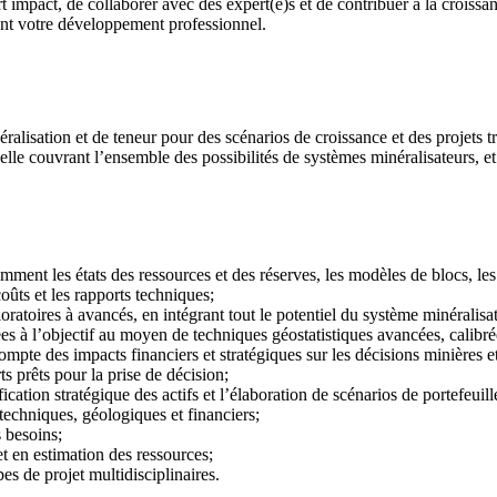
fort impact, de collaborer avec des expert(e)s et de contribuer à la croi
ont votre développement professionnel.
lisation et de teneur pour des scénarios de croissance et des projets t
elle couvrant l’ensemble des possibilités de systèmes minéralisateurs, et
ment les états des ressources et des réserves, les modèles de blocs, les
oûts et les rapports techniques;
atoires à avancés, en intégrant tout le potentiel du système minéralisa
es à l’objectif au moyen de techniques géostatistiques avancées, calibré
mpte des impacts financiers et stratégiques sur les décisions minières e
s prêts pour la prise de décision;
cation stratégique des actifs et l’élaboration de scénarios de portefeuill
techniques, géologiques et financiers;
s besoins;
t en estimation des ressources;
es de projet multidisciplinaires.