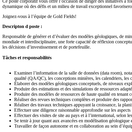
Ce poste corporatif vous offre l’occasion de diriger des initiatives à 
dynamique où des défis et un milieu de travail exceptionnel favoriser
Joignez-vous à l’équipe de Gold Fields!
Descripton d poste :
Responsable de générer et d’évaluer des modèles géologiques, de minéra
mondiale et interdisciplinaire, une forte capacité de réflexion conceptu
les décisions d’investissement et de portefeuille.
Tâches et responsabilités
Examiner l’information de la salle de données (data room), notam
qualité (QA/QC), les conceptions minières, les calendriers, les c
Élaborer des modèles géologiques conceptuels, de niveaux explor
Produire des estimations et des simulations de ressources adapté
Produire des modèles de ressources de haute qualité en tenant co
Réaliser des revues techniques complètes et produire des rapport
Réaliser des travaux techniques appuyant la croissance, la planifi
Effectuer une diligence raisonnable approfondie sur les aspects 
Effectuer des visites de site au pays et à l’international, selon le
Se tenir à jour quant aux avancées en modélisation géologique e
Travailler de façon autonome et en collaboration au sein d’équip