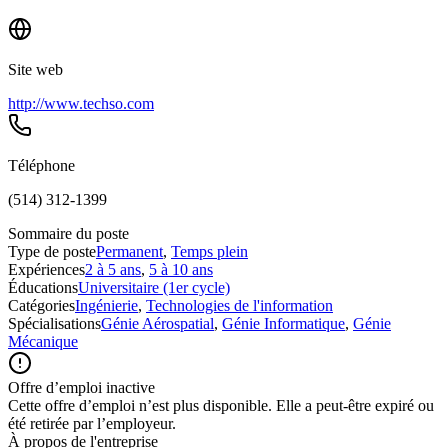
Site web
http://www.techso.com
Téléphone
(514) 312-1399
Sommaire du poste
Type de poste
Permanent
,
Temps plein
Expériences
2 à 5 ans
,
5 à 10 ans
Éducations
Universitaire (1er cycle)
Catégories
Ingénierie
,
Technologies de l'information
Spécialisations
Génie Aérospatial
,
Génie Informatique
,
Génie
Mécanique
Offre d’emploi inactive
Cette offre d’emploi n’est plus disponible. Elle a peut-être expiré ou
été retirée par l’employeur.
À propos de l'entreprise