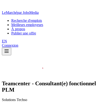
LeMarché
par JobsMedia
Recherche d'emplois
Meilleurs employeurs
À propos
Publier une offre
EN
Connexion
Teamcenter - Consultant(e) fonctionnel
PLM
Solutions Techso