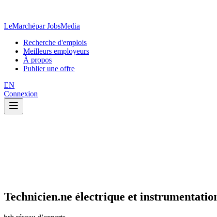
LeMarché
par JobsMedia
Recherche d'emplois
Meilleurs employeurs
À propos
Publier une offre
EN
Connexion
Technicien.ne électrique et instrumentatio