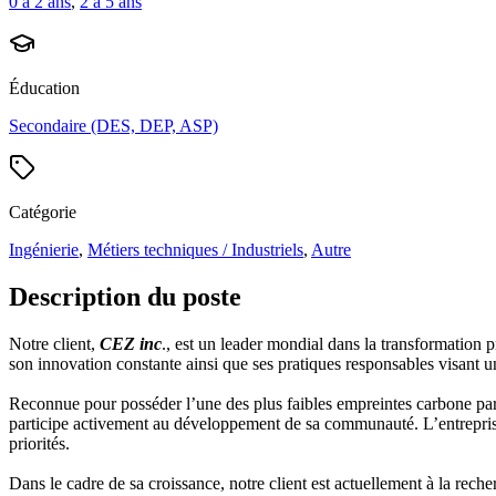
0 à 2 ans
,
2 à 5 ans
Éducation
Secondaire (DES, DEP, ASP)
Catégorie
Ingénierie
,
Métiers techniques / Industriels
,
Autre
Description du poste
Notre client,
CEZ inc
., est un leader mondial dans la transformation 
son innovation constante ainsi que ses pratiques responsables visant u
Reconnue pour posséder l’une des plus faibles empreintes carbone parmi 
participe activement au développement de sa communauté. L’entreprise 
priorités.
Dans le cadre de sa croissance, notre client est actuellement à la rech