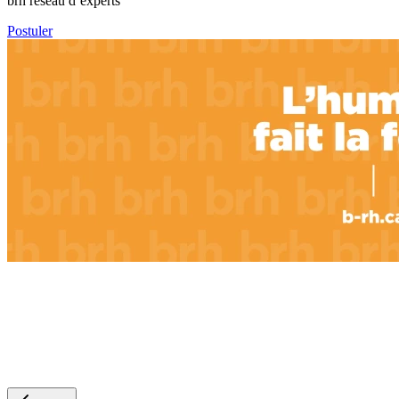
brh réseau d’experts
Postuler