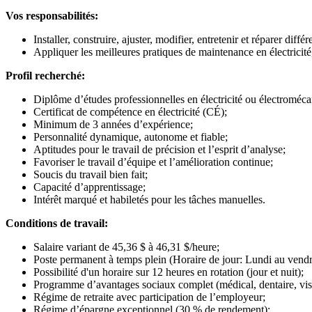
Vos responsabilités:
Installer, construire, ajuster, modifier, entretenir et réparer diff
Appliquer les meilleures pratiques de maintenance en électricité
Profil recherché:
Diplôme d’études professionnelles en électricité ou électromécan
Certificat de compétence en électricité (CÉ);
Minimum de 3 années d’expérience;
Personnalité dynamique, autonome et fiable;
Aptitudes pour le travail de précision et l’esprit d’analyse;
Favoriser le travail d’équipe et l’amélioration continue;
Soucis du travail bien fait;
Capacité d’apprentissage;
Intérêt marqué et habiletés pour les tâches manuelles.
Conditions de travail:
Salaire variant de 45,36 $ à 46,31 $/heure;
Poste permanent à temps plein (Horaire de jour: Lundi au vendr
Possibilité d'un horaire sur 12 heures en rotation (jour et nuit);
Programme d’avantages sociaux complet (médical, dentaire, vision
Régime de retraite avec participation de l’employeur;
Régime d’épargne exceptionnel (30 % de rendement);