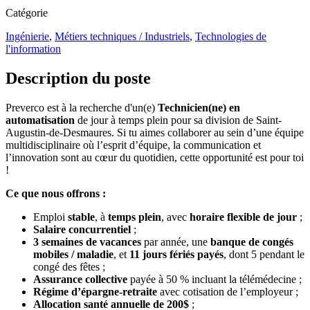
Catégorie
Ingénierie
,
Métiers techniques / Industriels
,
Technologies de
l'information
Description du poste
Preverco est à la recherche d'un(e)
Technicien(ne) en
automatisation
de jour à temps plein pour sa division de Saint-
Augustin-de-Desmaures. Si tu aimes collaborer au sein d’une équipe
multidisciplinaire où l’esprit d’équipe, la communication et
l’innovation sont au cœur du quotidien, cette opportunité est pour toi
!
Ce que nous offrons :
Emploi
stable
, à
temps plein
, avec
horaire flexible de jour
;
Salaire concurrentiel
;
3 semaines de vacances
par année, une
banque de congés
mobiles / maladie
, et
11 jours fériés payés
, dont 5 pendant le
congé des fêtes ;
Assurance collective
payée à 50 % incluant la télémédecine ;
Régime d’épargne-retraite
avec cotisation de l’employeur ;
Allocation santé annuelle de 200$
;