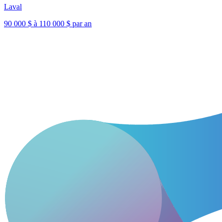
Laval
90 000 $ à 110 000 $ par an