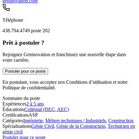
geninovation.com
Téléphone
438.794.4749 poste 202
Prêt à postuler ?
Rejoignez Geninovation et franchissez une nouvelle étape dans
votre carrière.
Postuler pour ce poste
En postulant, vous acceptez nos Conditions d’utilisation et notre
Politique de confidentialité.
Sommaire du poste
Expériences
2 à 5 ans
Éducations
Collégial (DEC, AEC)
Certifications
ASP
Catégories
Ingénierie
,
Métiers techniques / Industriels
,
Construction
Spécialisations
Génie Civil
,
Génie de la Construction
,
Technicien en
génie civil
Postuler pour ce poste