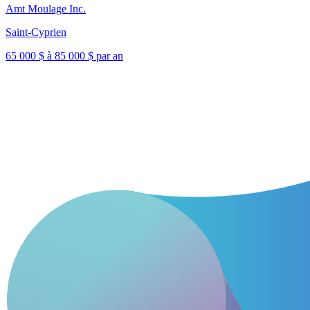
Amt Moulage Inc.
Saint-Cyprien
65 000 $ à 85 000 $ par an