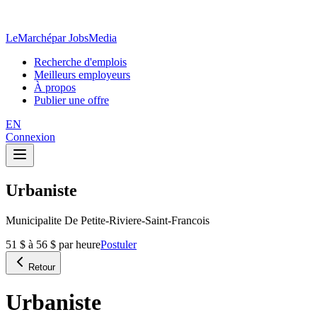
LeMarché
par JobsMedia
Recherche d'emplois
Meilleurs employeurs
À propos
Publier une offre
EN
Connexion
Urbaniste
Municipalite De Petite-Riviere-Saint-Francois
51 $ à 56 $ par heure
Postuler
Retour
Urbaniste