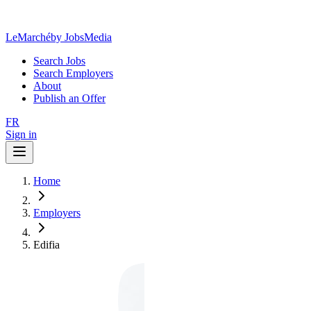
LeMarché
by JobsMedia
Search Jobs
Search Employers
About
Publish an Offer
FR
Sign in
Home
Employers
Edifia