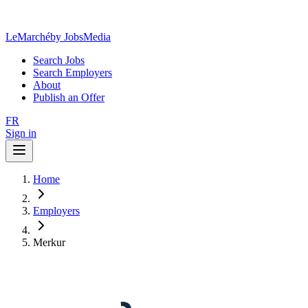
LeMarché
by JobsMedia
Search Jobs
Search Employers
About
Publish an Offer
FR
Sign in
Home
Employers
Merkur