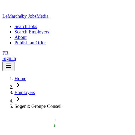
LeMarché
by JobsMedia
Search Jobs
Search Employers
About
Publish an Offer
FR
Sign in
Home
Employers
Sogenix Groupe Conseil